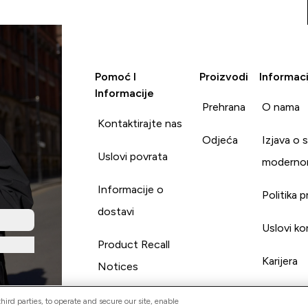
Pomoć I
Proizvodi
Informaci
Informacije
Prehrana
O nama
Kontaktirajte nas
Odjeća
Izjava o 
Uslovi povrata
moderno
Informacije o
Politika p
dostavi
Uslovi ko
Product Recall
Karijera
Notices
ird parties, to operate and secure our site, enable