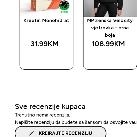
Kreatin Monohidrat
MP ženska Velocity
vjetrovka - crna
boja
31.99KM‎
108.99KM‎
BRZA
BRZA
KUPOVINA
KUPOVINA
Sve recenzije kupaca
Trenutno nema recenzija.
Napišite recenziju da budete sa šansom da osvojite va
KREIRAJTE RECENZIJU