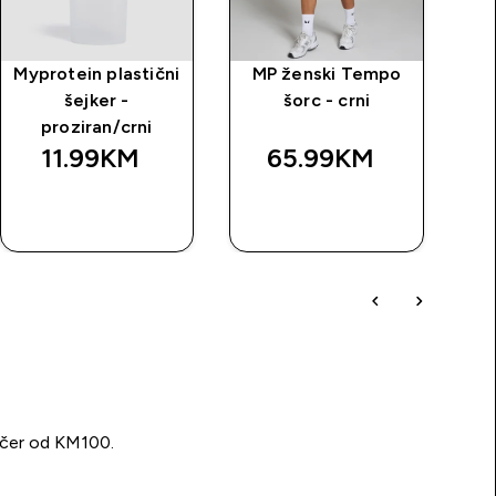
Myprotein plastični
MP ženski Tempo
šejker -
šorc - crni
proziran/crni
11.99KM‎
65.99KM‎
BRZA
BRZA
KUPOVINA
KUPOVINA
učer od KM100.