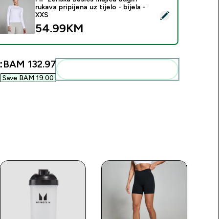
rukava pripijena uz tijelo - bijela -
elect this product - MP ženska Basics majica dugih rukava pripije
XXS
54.99KM‎
:
BAM 132.97‎
Add these to your routine
Save BAM 19.00‎