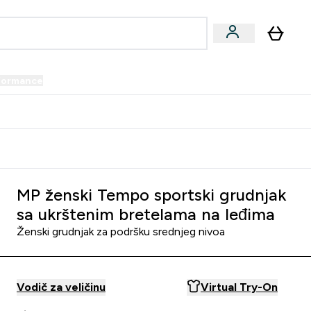
formance
submenu
Vegan submenu
Enter Performance submenu
⌄
prijatelju i zaradi 34 KM
MP ženski Tempo sportski grudnjak
sa ukrštenim bretelama na leđima
Ženski grudnjak za podršku srednjeg nivoa
Vodič za veličinu
Virtual Try-On