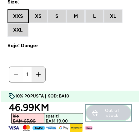
Size:
XXS
XS
S
M
L
XL
XXL
Boje: Danger
10% POPUSTA | KOD: BA10
discounted price
46.99KM‎
Out of
stock
bio
spasiti
BAM 65.99‎
BAM 19.00‎