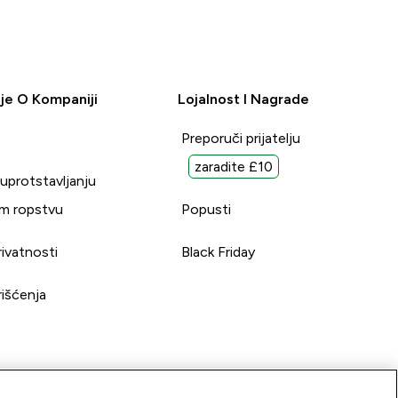
je O Kompaniji
Lojalnost I Nagrade
Preporuči prijatelju
zaradite £10
suprotstavljanju
m ropstvu
Popusti
rivatnosti
Black Friday
rišćenja