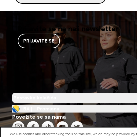
Prijavite se na naš newsletter
PRIJAVITE SE
Postavke kolačića
BA |
Promjena
Povežite se sa nama
We use cookies and other tracking tools on this site, which may be provided by th