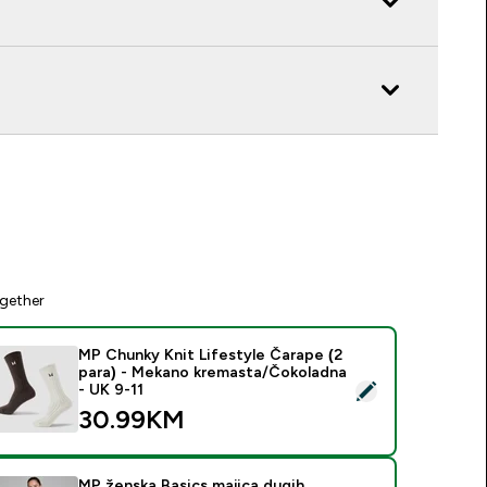
gether
MP Chunky Knit Lifestyle Čarape (2
para) - Mekano kremasta/Čokoladna
elect this product - MP Chunky Knit Lifestyle Čarape (2 para
- UK 9-11
30.99KM‎
MP ženska Basics majica dugih