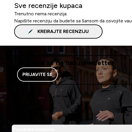
Sve recenzije kupaca
Trenutno nema recenzija.
Napišite recenziju da budete sa šansom da osvojite va
KREIRAJTE RECENZIJU
Prijavite se na naš newsletter
PRIJAVITE SE
Postavke kolačića