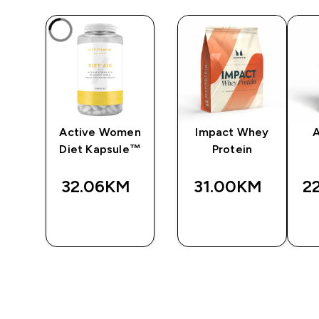
e
Active Women
Impact Whey
A
Diet Kapsule™
Protein
32.06KM‎
31.00KM‎
2
BRZA
BRZA
A
KUPOVINA
KUPOVINA