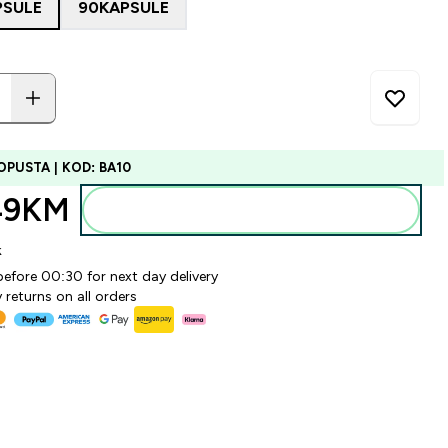
PSULE
90KAPSULE
OPUSTA | KOD: BA10
49KM‎
Dodajte u torbu
k
before 00:30 for next day delivery
 returns on all orders