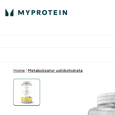
Proteini
Dostavljamo do tvo
Home
Metabolizator ugljikohidrata