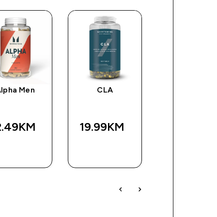
lpha Men
CLA
L Karnitin
2.49KM‎
19.99KM‎
26.99KM‎
BRZA
BRZA
BRZA
KUPOVINA
KUPOVINA
KUPOVIN