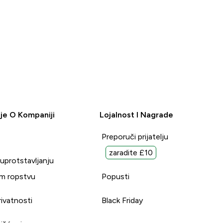
je O Kompaniji
Lojalnost I Nagrade
Preporuči prijatelju
zaradite £10
suprotstavljanju
m ropstvu
Popusti
rivatnosti
Black Friday