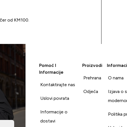
učer od KM100.
Pomoć I
Proizvodi
Informaci
Informacije
Prehrana
O nama
Kontaktirajte nas
Odjeća
Izjava o 
Uslovi povrata
moderno
Informacije o
Politika p
dostavi