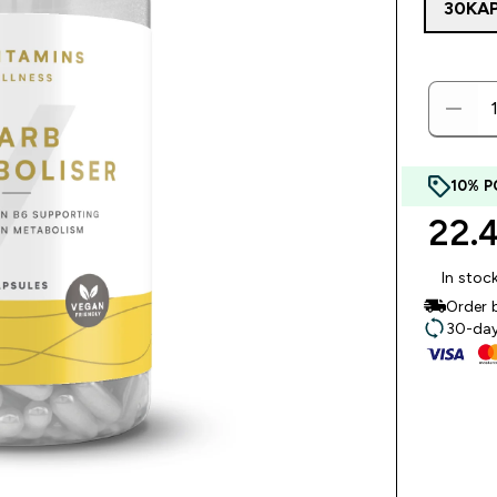
30KA
10% P
22.
In stoc
Order 
30-day