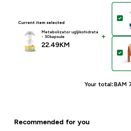
Sele
Current item selected
Metabolizator ugljikohidrata
- 30kapsule
22.49KM‎
Sel
Your total:
BAM 7
Recommended for you