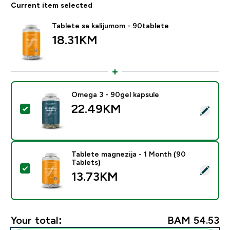
Current item selected
Tablete sa kalijumom - 90tablete
18.31KM‎
Omega 3 - 90gel kapsule
22.49KM‎
Select this product - Omega 3 - 90gel kapsule
Tablete magnezija - 1 Month (90
Tablets)
Select this product - Tablete magnezija - 1 Month (90
13.73KM‎
Your total:
BAM 54.53‎