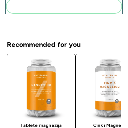
Add these to your routine
Recommended for you
Tablete magnezija
Cink i Magnezij