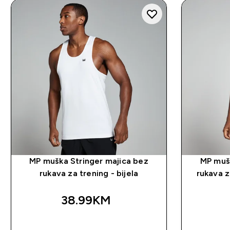
MP muška Stringer majica bez
MP mušk
rukava za trening - bijela
rukava z
38.99KM‎
BRZA KUPOVINA