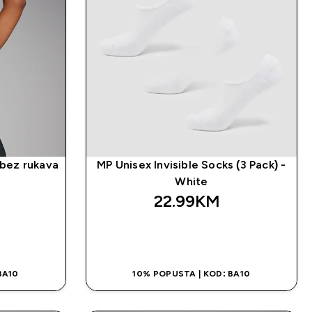
bez rukava
MP Unisex Invisible Socks (3 Pack) -
White
22.99KM‎
NA
BRZA KUPOVINA
BA10
10% POPUSTA | KOD: BA10