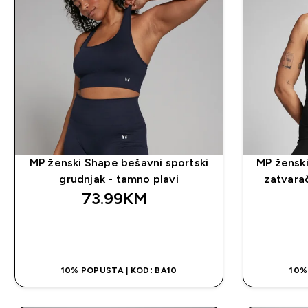
MP ženski Shape bešavni sportski
MP ženski
grudnjak - tamno plavi
zatvarač
73.99KM‎
BRZA KUPOVINA
10% POPUSTA | KOD: BA10
10%