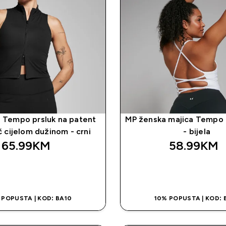
 Tempo prsluk na patent
MP ženska majica Tempo 
 cijelom dužinom - crni
- bijela
65.99KM‎
58.99KM‎
BRZA KUPOVINA
BRZA KUPOVI
 POPUSTA | KOD: BA10
10% POPUSTA | KOD: 