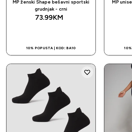
MP ženski Shape bešavni sportski
MP unise
grudnjak - crni
73.99KM‎
BRZA KUPOVINA
10% POPUSTA | KOD: BA10
10%