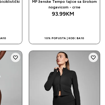
ciklistički
MP ženske Tempo tajice sa širokom
nogavicom - crne
93.99KM‎
NA
BRZA KUPOVINA
BA10
10% POPUSTA | KOD: BA10