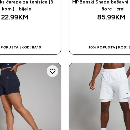
ks čarape za tenisice (3
MP ženski Shape bešavni bi
kom.) - bijele
šorc - crni
22.99KM‎
85.99KM‎
BRZA KUPOVINA
BRZA KUPOVI
 POPUSTA | KOD: BA10
10% POPUSTA | KOD: 