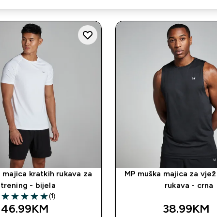
majica kratkih rukava za
MP muška majica za vje
trening - bijela
rukava - crna
(1)
5 out of 5 stars
46.99KM‎
38.99KM‎