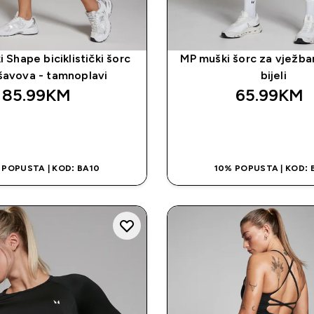
 Shape biciklistički šorc
MP muški šorc za vježban
šavova - tamnoplavi
bijeli
85.99KM‎
65.99KM‎
BRZA KUPOVINA
BRZA KUPOVI
 POPUSTA | KOD: BA10
10% POPUSTA | KOD: 