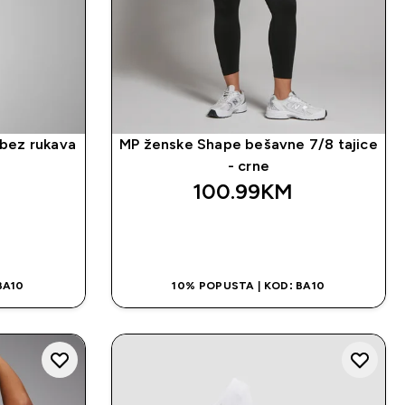
bez rukava
MP ženske Shape bešavne 7/8 tajice
- crne
100.99KM‎
NA
BRZA KUPOVINA
BA10
10% POPUSTA | KOD: BA10