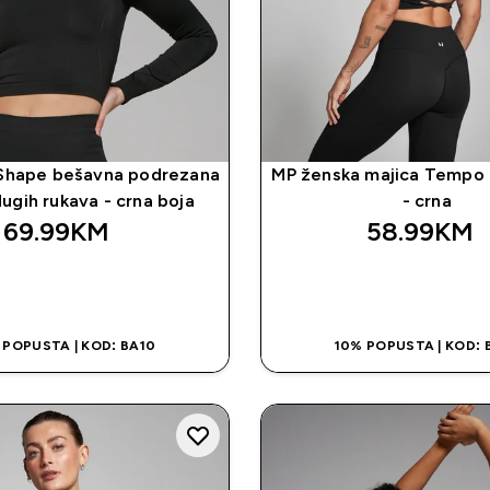
 Shape bešavna podrezana
MP ženska majica Tempo 
ugih rukava - crna boja
- crna
69.99KM‎
58.99KM‎
BRZA KUPOVINA
BRZA KUPOVI
 POPUSTA | KOD: BA10
10% POPUSTA | KOD: 