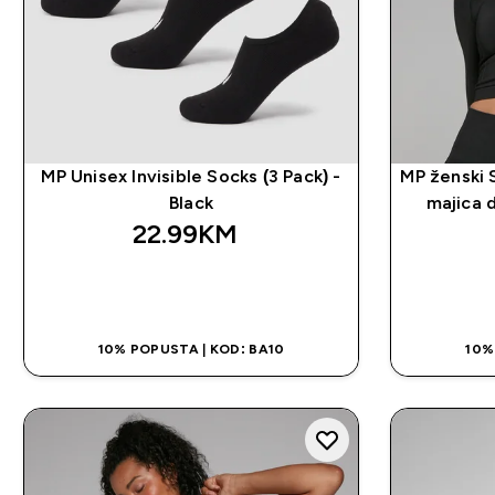
MP Unisex Invisible Socks (3 Pack) -
MP ženski
Black
majica d
22.99KM‎
BRZA KUPOVINA
10% POPUSTA | KOD: BA10
10%