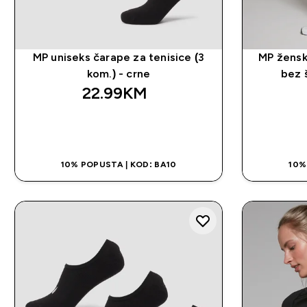
MP uniseks čarape za tenisice (3
MP ženski
kom.) - crne
bez 
22.99KM‎
BRZA KUPOVINA
10% POPUSTA | KOD: BA10
10%