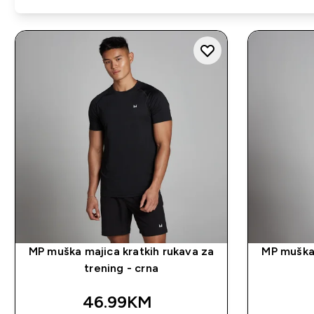
MP muška majica kratkih rukava za
MP muška 
trening - crna
46.99KM‎