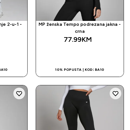
je 2-u-1 -
MP ženska Tempo podrezana jakna -
crna
77.99KM‎
NA
BRZA KUPOVINA
BA10
10% POPUSTA | KOD: BA10