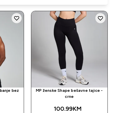
žbanje bez
MP ženske Shape bešavne tajice -
crne
100.99KM‎