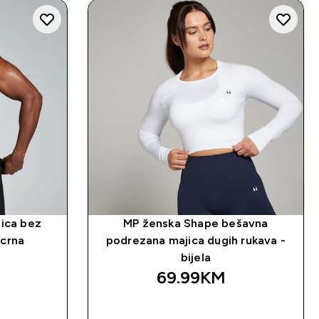
jica bez
MP ženska Shape bešavna
 crna
podrezana majica dugih rukava -
bijela
69.99KM‎
NA
BRZA KUPOVINA