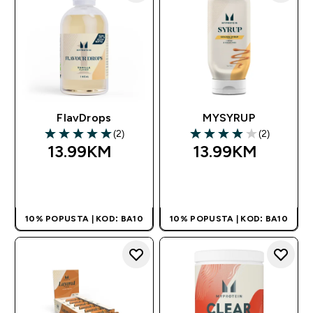
FlavDrops
MYSYRUP
(2)
(2)
5 out of 5 stars
4 out of 5 stars
13.99KM‎
13.99KM‎
BRZA KUPOVINA
BRZA KUPOVINA
10% POPUSTA | KOD: BA10
10% POPUSTA | KOD: BA10