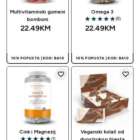
Multivitaminski gumeni
Omega 3
(8)
bomboni
5 out of 5 stars
22.49KM‎
22.49KM‎
BRZA KUPOVINA
BRZA KUPOVINA
10% POPUSTA | KOD: BA10
10% POPUSTA | KOD: BA10
Cink i Magnezij
Veganski kolač od
(1)
dvostrukog tijesta