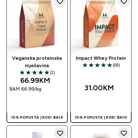
Veganska proteinska
Impact Whey Protein
(68)
mješavina
4.91 out of 5 stars
(2)
5 out of 5 stars
66.99KM‎
31.00KM‎
BAM 66.99‎/kg
BRZA KUPOVINA
BRZA KUPOVINA
10% POPUSTA | KOD: BA10
10% POPUSTA | KOD: BA10