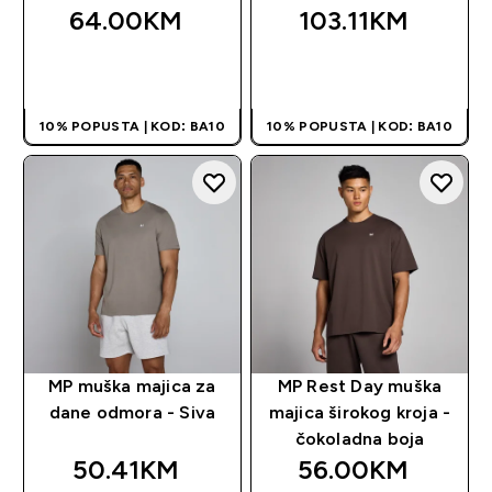
64.00KM‎
103.11KM‎
BRZA KUPOVINA
BRZA KUPOVINA
10% POPUSTA | KOD: BA10
10% POPUSTA | KOD: BA10
MP muška majica za
MP Rest Day muška
dane odmora - Siva
majica širokog kroja -
čokoladna boja
50.41KM‎
56.00KM‎