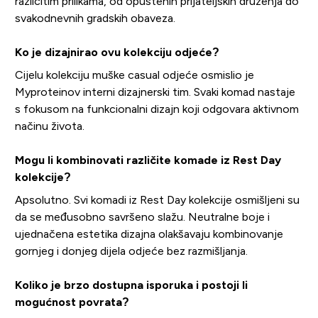
različitim prilikama, od opuštenih prijateljskih druženja do
svakodnevnih gradskih obaveza.
Ko je dizajnirao ovu kolekciju odjeće?
Cijelu kolekciju muške casual odjeće osmislio je
Myproteinov interni dizajnerski tim. Svaki komad nastaje
s fokusom na funkcionalni dizajn koji odgovara aktivnom
načinu života.
Mogu li kombinovati različite komade iz Rest Day
kolekcije?
Apsolutno. Svi komadi iz Rest Day kolekcije osmišljeni su
da se međusobno savršeno slažu. Neutralne boje i
ujednačena estetika dizajna olakšavaju kombinovanje
gornjeg i donjeg dijela odjeće bez razmišljanja.
Koliko je brzo dostupna isporuka i postoji li
mogućnost povrata?