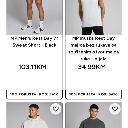
MP Men's Rest Day 7"
MP muška Rest Day
Sweat Short - Black
majica bez rukava sa
spuštenim otvorima za
ruke - bijela
103.11KM‎
34.99KM‎
BRZA KUPOVINA
BRZA KUPOVINA
10% POPUSTA | KOD: BA10
10% POPUSTA | KOD: BA10