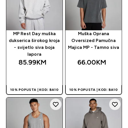
MP Rest Day muška
Muška Oprana
dukserica širokog kroja
Oversized Pamučna
- svijetlo siva boja
Majica MP - Tamno siva
lapora
85.99KM‎
66.00KM‎
BRZA KUPOVINA
BRZA KUPOVINA
10% POPUSTA | KOD: BA10
10% POPUSTA | KOD: BA10