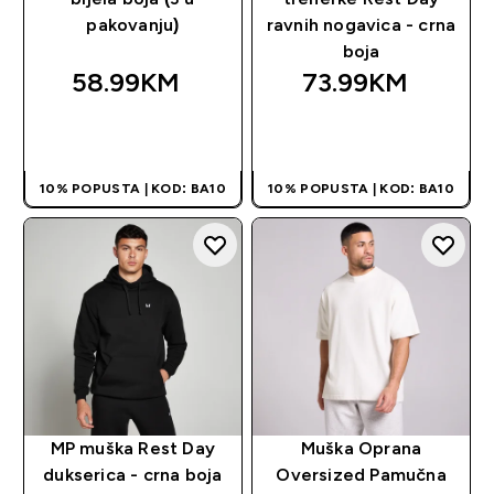
pakovanju)
ravnih nogavica - crna
boja
58.99KM‎
73.99KM‎
BRZA KUPOVINA
BRZA KUPOVINA
10% POPUSTA | KOD: BA10
10% POPUSTA | KOD: BA10
MP muška Rest Day
Muška Oprana
dukserica - crna boja
Oversized Pamučna