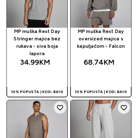
MP muška Rest Day
MP muška Rest Day
Stringer majica bez
oversized majica s
rukava - siva boja
kapuljačom - Falcon
lapora
34.99KM‎
68.74KM‎
BRZA KUPOVINA
BRZA KUPOVINA
10% POPUSTA | KOD: BA10
10% POPUSTA | KOD: BA10