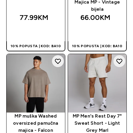
Majica MP - Vintage
bijela
77.99KM‎
66.00KM‎
BRZA KUPOVINA
BRZA KUPOVINA
10% POPUSTA | KOD: BA10
10% POPUSTA | KOD: BA10
MP muška Washed
MP Men's Rest Day 7"
oversized pamučna
Sweat Short - Light
majica - Falcon
Grey Marl