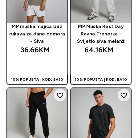
MP muška majica bez
MP Muška Rest Day
rukava za dane odmora
Ravna Trenerka -
- Siva
Svijetlo siva melanž
36.66KM‎
64.16KM‎
BRZA KUPOVINA
BRZA KUPOVINA
10% POPUSTA | KOD: BA10
10% POPUSTA | KOD: BA10