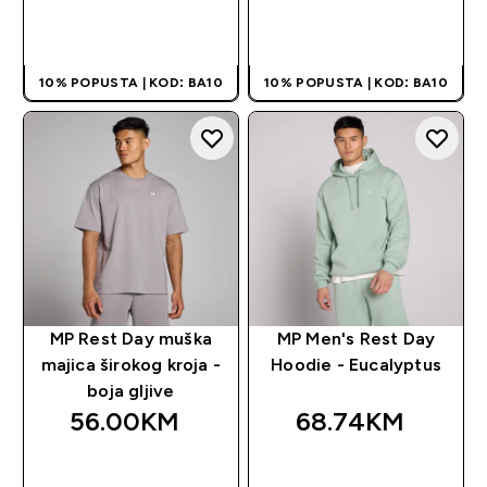
BRZA KUPOVINA
BRZA KUPOVINA
10% POPUSTA | KOD: BA10
10% POPUSTA | KOD: BA10
MP Rest Day muška
MP Men's Rest Day
majica širokog kroja -
Hoodie - Eucalyptus
boja gljive
56.00KM‎
68.74KM‎
BRZA KUPOVINA
BRZA KUPOVINA