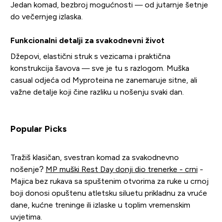
Jedan komad, bezbroj mogućnosti — od jutarnje šetnje
do večernjeg izlaska.
Funkcionalni detalji za svakodnevni život
Džepovi, elastični struk s vezicama i praktična
konstrukcija šavova — sve je tu s razlogom. Muška
casual odjeća od Myproteina ne zanemaruje sitne, ali
važne detalje koji čine razliku u nošenju svaki dan.
Popular Picks
Tražiš klasičan, svestran komad za svakodnevno
nošenje?
MP muški Rest Day donji dio trenerke - crni
-
Majica bez rukava sa spuštenim otvorima za ruke u crnoj
boji donosi opuštenu atletsku siluetu prikladnu za vruće
dane, kućne treninge ili izlaske u toplim vremenskim
uvjetima.