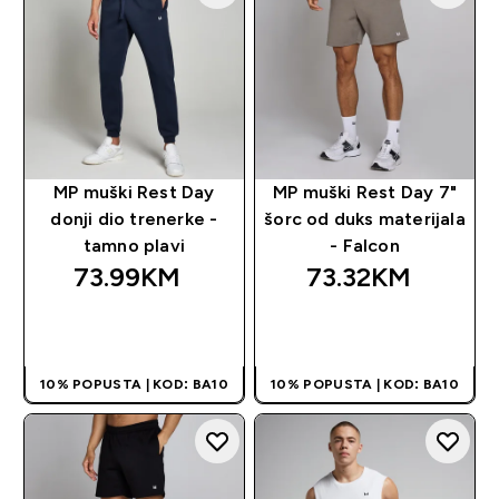
MP muški Rest Day
MP muški Rest Day 7"
donji dio trenerke -
šorc od duks materijala
tamno plavi
- Falcon
73.99KM‎
73.32KM‎
BRZA KUPOVINA
BRZA KUPOVINA
10% POPUSTA | KOD: BA10
10% POPUSTA | KOD: BA10