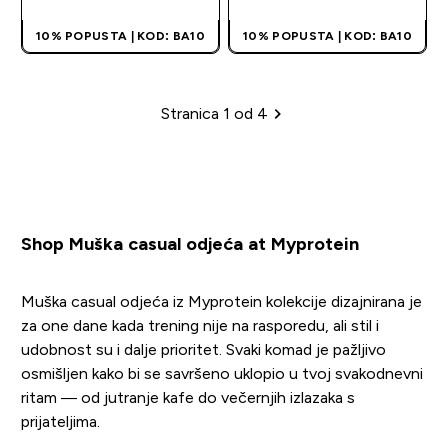
10% POPUSTA | KOD: BA10
10% POPUSTA | KOD: BA10
Stranica 1 od 4
Paginacija
Shop Muška casual odjeća at Myprotein
Muška casual odjeća iz Myprotein kolekcije dizajnirana je
za one dane kada trening nije na rasporedu, ali stil i
udobnost su i dalje prioritet. Svaki komad je pažljivo
osmišljen kako bi se savršeno uklopio u tvoj svakodnevni
ritam — od jutranje kafe do večernjih izlazaka s
prijateljima.