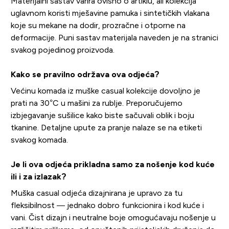
Materijalni sastav varira ovisno o artiklu, ali kolekcija
uglavnom koristi mješavine pamuka i sintetičkih vlakana
koje su mekane na dodir, prozračne i otporne na
deformacije. Puni sastav materijala naveden je na stranici
svakog pojedinog proizvoda.
Kako se pravilno održava ova odjeća?
Većinu komada iz muške casual kolekcije dovoljno je
prati na 30°C u mašini za rublje. Preporučujemo
izbjegavanje sušilice kako biste sačuvali oblik i boju
tkanine. Detaljne upute za pranje nalaze se na etiketi
svakog komada.
Je li ova odjeća prikladna samo za nošenje kod kuće
ili i za izlazak?
Muška casual odjeća dizajnirana je upravo za tu
fleksibilnost — jednako dobro funkcionira i kod kuće i
vani. Čist dizajn i neutralne boje omogućavaju nošenje u