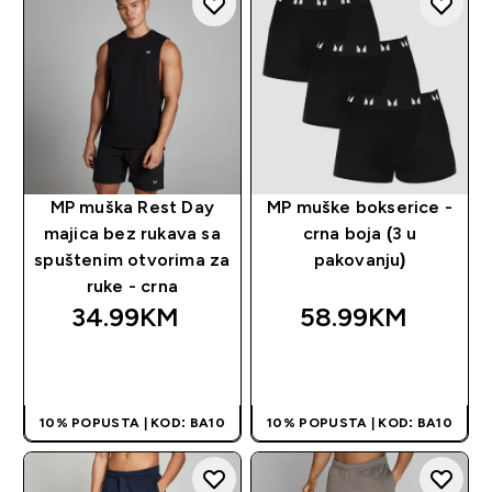
MP muška Rest Day
MP muške bokserice -
majica bez rukava sa
crna boja (3 u
spuštenim otvorima za
pakovanju)
ruke - crna
34.99KM‎
58.99KM‎
BRZA KUPOVINA
BRZA KUPOVINA
10% POPUSTA | KOD: BA10
10% POPUSTA | KOD: BA10