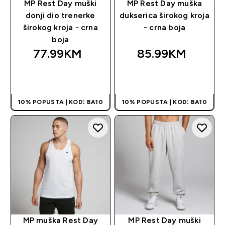
MP Rest Day muški
MP Rest Day muška
donji dio trenerke
dukserica širokog kroja
širokog kroja - crna
- crna boja
boja
77.99KM‎
85.99KM‎
BRZA KUPOVINA
BRZA KUPOVINA
10% POPUSTA | KOD: BA10
10% POPUSTA | KOD: BA10
MP muška Rest Day
MP Rest Day muški