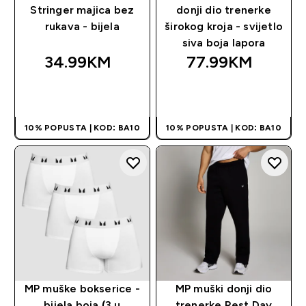
Stringer majica bez
donji dio trenerke
rukava - bijela
širokog kroja - svijetlo
siva boja lapora
34.99KM‎
77.99KM‎
BRZA KUPOVINA
BRZA KUPOVINA
10% POPUSTA | KOD: BA10
10% POPUSTA | KOD: BA10
MP muške bokserice -
MP muški donji dio
bijela boja (3 u
trenerke Rest Day