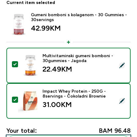
Current item selected
Gumeni bomboni s kolagenom - 30 Gummies -
30servings
42.99KM‎
Multivitaminski gumeni bomboni -
30gummies - Jagoda
Select this product - Multivitaminski gumeni bomboni
22.49KM‎
Impact Whey Protein - 250G -
8servings - Čokoladni Brownie
Select this product - Impact Whey Protein - 250G - 8
31.00KM‎
Your total:
BAM 96.48‎