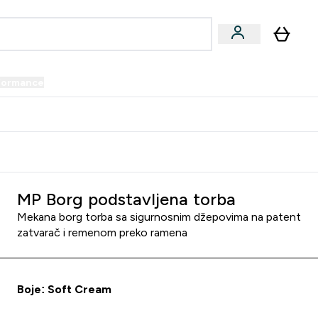
formance
submenu
Vegan submenu
Enter Performance submenu
⌄
prijatelju i zaradi 34 KM
MP Borg podstavljena torba
Mekana borg torba sa sigurnosnim džepovima na patent
zatvarač i remenom preko ramena
Boje: Soft Cream