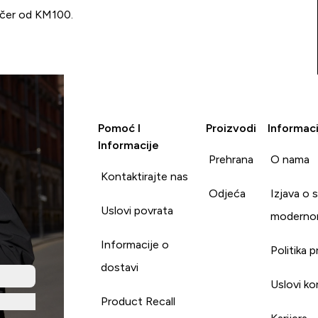
učer od KM100.
Pomoć I
Proizvodi
Informaci
Informacije
Prehrana
O nama
Kontaktirajte nas
Odjeća
Izjava o 
Uslovi povrata
moderno
Informacije o
Politika p
dostavi
Uslovi ko
Product Recall