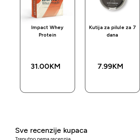
ica
Impact Whey
Kutija za pilule za 7
Protein
dana
31.00KM‎
7.99KM‎
BRZA
BRZA
KUPOVINA
KUPOVINA
Sve recenzije kupaca
Trenutno nema recenzija.