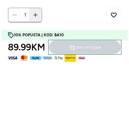
10% POPUSTA | KOD: BA10
89.99KM‎
Out of stock