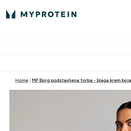
Proteini
Dostavljamo do tvo
Home
MP Borg podstavljena torba - blaga krem boj