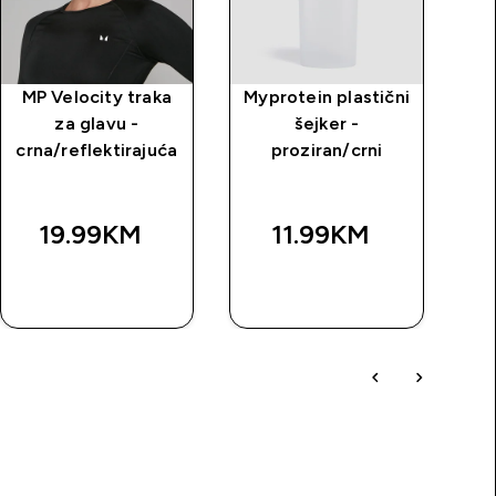
MP Velocity traka
Myprotein plastični
My
za glavu -
šejker -
p
crna/reflektirajuća
proziran/crni
19.99KM‎
11.99KM‎
BRZA
BRZA
KUPOVINA
KUPOVINA