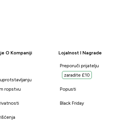
je O Kompaniji
Lojalnost I Nagrade
Preporuči prijatelju
zaradite £10
suprotstavljanju
m ropstvu
Popusti
rivatnosti
Black Friday
rišćenja