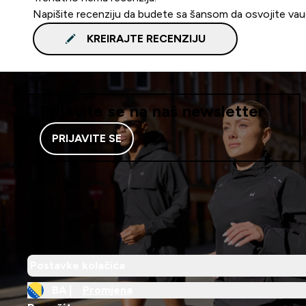
Napišite recenziju da budete sa šansom da osvojite va
KREIRAJTE RECENZIJU
Prijavite se na naš newsletter
PRIJAVITE SE
Postavke kolačića
BA |
Promjena