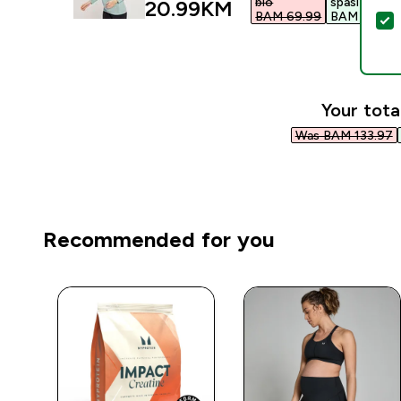
bio
spasiti
discounted price
20.99KM‎
BAM 69.99‎
BAM 49.00‎
S
Your tota
Was BAM 133.97‎
Recommended for you