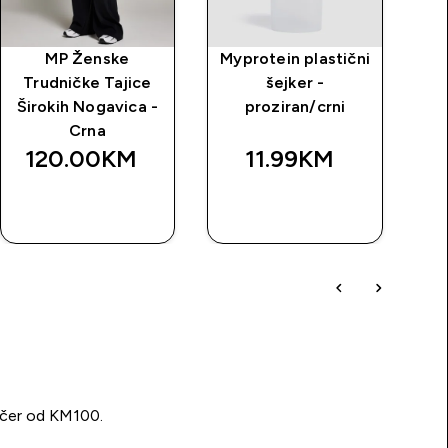
MP Ženske
Myprotein plastični
MP
Trudničke Tajice
šejker -
Širokih Nogavica -
proziran/crni
ši
Crna
120.00KM‎
11.99KM‎
BRZA
BRZA
KUPOVINA
KUPOVINA
učer od KM100.