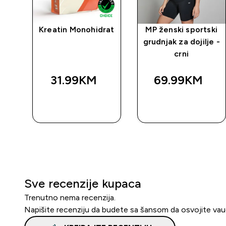
Kreatin Monohidrat
MP ženski sportski
grudnjak za dojilje -
crni
31.99KM‎
69.99KM‎
BRZA
BRZA
KUPOVINA
KUPOVINA
Sve recenzije kupaca
Trenutno nema recenzija.
Napišite recenziju da budete sa šansom da osvojite va