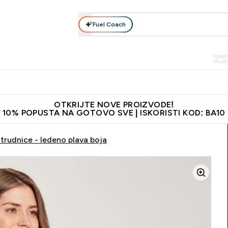
Fuel Coach
Prehrana
Odjeća
Vitamini
Snackovi
Vegan
Per
Enter Proteini submenu
Enter Prehrana submenu
Enter Odjeća submenu
Enter Vitamini submenu
Enter Snackovi 
Enter 
⌄
⌄
⌄
⌄
⌄
⌄
je adrese
Najkvalitetniji proizvodi
Najbolje cijene
Preporuči 
OTKRIJTE NOVE PROIZVODE!
10% POPUSTA NA GOTOVO SVE | ISKORISTI KOD: BA10
trudnice - ledeno plava boja