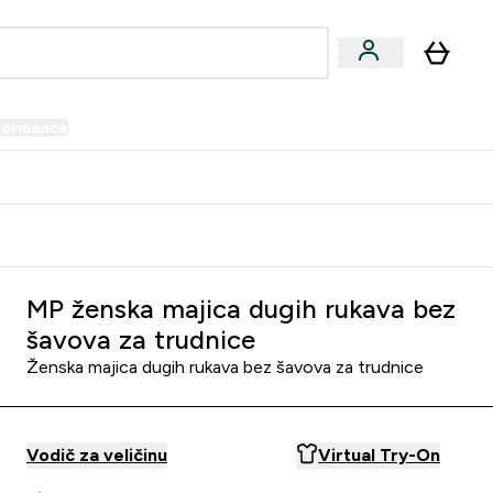
formance
submenu
Vegan submenu
Enter Performance submenu
⌄
prijatelju i zaradi 34 KM
MP ženska majica dugih rukava bez
šavova za trudnice
Ženska majica dugih rukava bez šavova za trudnice
Vodič za veličinu
Virtual Try-On