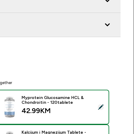
gether
Myprotein Glucosamine HCL &
Chondroitin - 120tablete
elect this product - Myprotein Glucosamine HCL & Chondroiti
42.99KM‎
Kalcijum i Magnezijum Tablete -