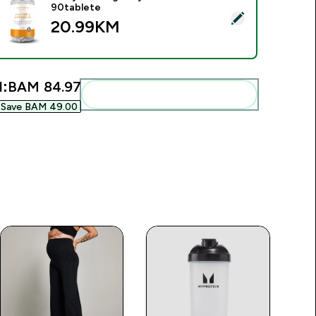
90tablete
elect this product - Kalcijum i Magnezijum Tablete - 90tablete
20.99KM‎
l:
BAM 84.97‎
Add these to your routine
Save BAM 49.00‎