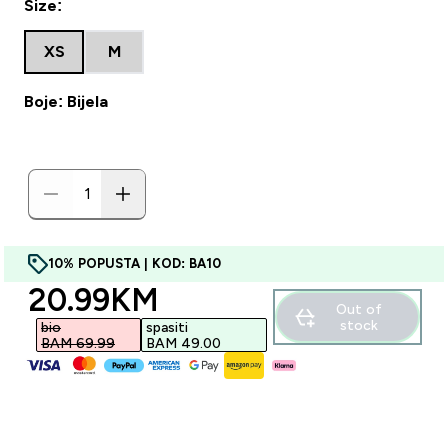
Size:
XS
M
Boje: Bijela
10% POPUSTA | KOD: BA10
discounted price
20.99KM‎
Out of
stock
bio
spasiti
BAM 69.99‎
BAM 49.00‎