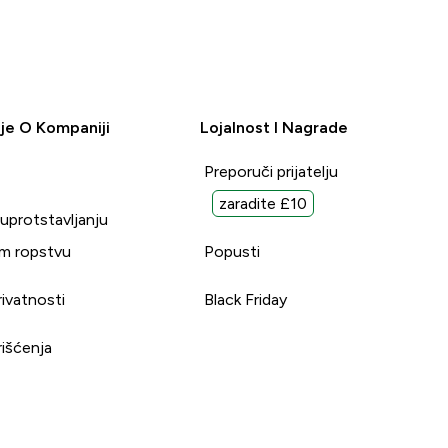
je O Kompaniji
Lojalnost I Nagrade
Preporuči prijatelju
zaradite £10
suprotstavljanju
m ropstvu
Popusti
rivatnosti
Black Friday
rišćenja