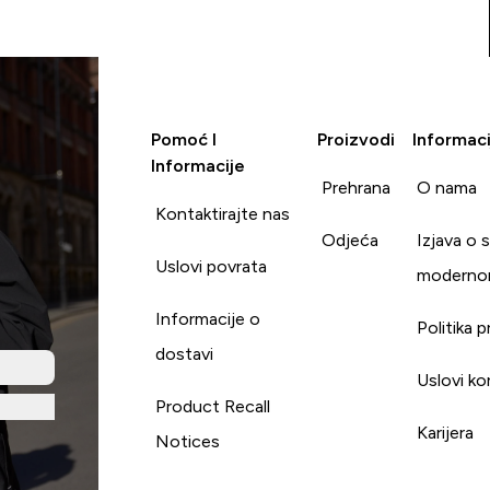
Pomoć I
Proizvodi
Informaci
Informacije
Prehrana
O nama
Kontaktirajte nas
Odjeća
Izjava o 
Uslovi povrata
moderno
Informacije o
Politika p
dostavi
Uslovi ko
Product Recall
Karijera
Notices