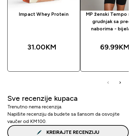
Impact Whey Protein
MP ženski Tempo spo
grudnjak sa predn
naborima - bijela b
31.00KM‎
69.99KM‎
BRZA KUPOVINA
BRZA KUPOVIN
Sve recenzije kupaca
Trenutno nema recenzija.
Napišite recenziju da budete sa šansom da osvojite
vaučer od KM100.
KREIRAJTE RECENZIJU