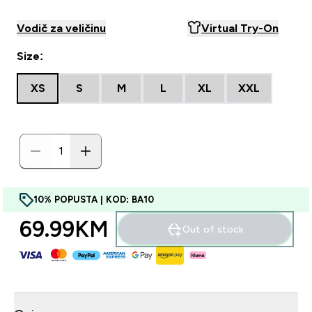
Vodič za veličinu
Virtual Try-On
Size:
XS
S
M
L
XL
XXL
10% POPUSTA | KOD: BA10
69.99KM‎
Out of stock