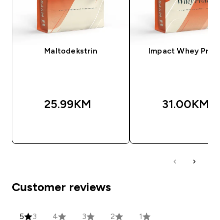
Maltodekstrin
Impact Whey Prot
25.99KM‎
31.00KM‎
BRZA KUPOVINA
BRZA KUPOVIN
Customer reviews
5
3
4
3
2
1