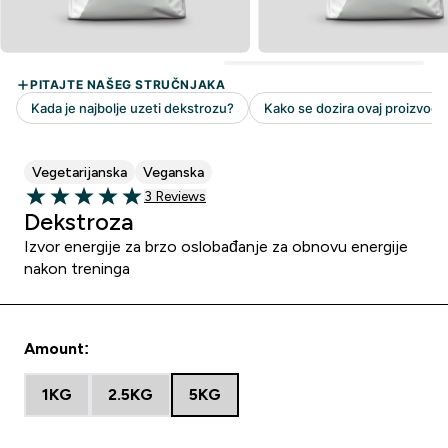
Vegetarijanska
Veganska
3 customer reviews
3 Reviews
5 out of 5 stars
Dekstroza
Izvor energije za brzo oslobađanje za obnovu energije
nakon treninga
Amount:
1KG
2.5KG
5KG