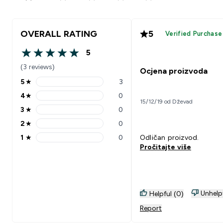
OVERALL RATING
5
Verified Purchase
5
5 out of 5 stars
(3 reviews)
Ocjena proizvoda
5
★
3
5 stars rating 3 reviews
4
★
0
4 stars rating 0 reviews
15/12/19 od Dževad
3
★
0
3 stars rating 0 reviews
2
★
0
2 stars rating 0 reviews
1
★
0
Odličan proizvod.
1 stars rating 0 reviews
Pročitajte više
Unhelp
Helpful (0)
Report