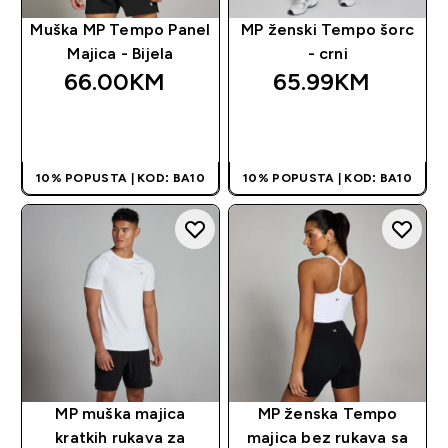
Muška MP Tempo Panel
MP ženski Tempo šorc
Majica - Bijela
- crni
66.00KM‎
65.99KM‎
BRZA KUPOVINA
BRZA KUPOVINA
10% POPUSTA | KOD: BA10
10% POPUSTA | KOD: BA10
MP muška majica
MP ženska Tempo
kratkih rukava za
majica bez rukava sa