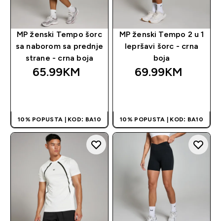
MP ženski Tempo šorc
MP ženski Tempo 2 u 1
sa naborom sa prednje
lepršavi šorc - crna
strane - crna boja
boja
65.99KM‎
69.99KM‎
BRZA KUPOVINA
BRZA KUPOVINA
10% POPUSTA | KOD: BA10
10% POPUSTA | KOD: BA10