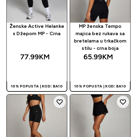
Ženske Active Helanke
MP ženska Tempo
s Džepom MP - Crna
majica bez rukava sa
bretelama u trkačkom
stilu - crna boja
77.99KM‎
65.99KM‎
BRZA KUPOVINA
BRZA KUPOVINA
10% POPUSTA | KOD: BA10
10% POPUSTA | KOD: BA10