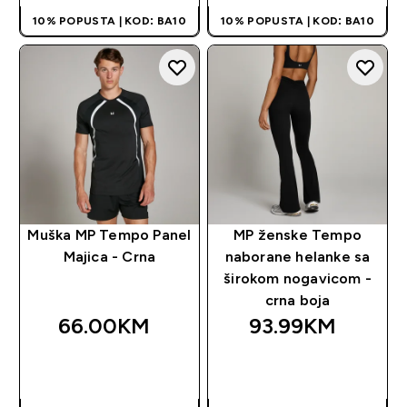
10% POPUSTA | KOD: BA10
10% POPUSTA | KOD: BA10
Muška MP Tempo Panel
MP ženske Tempo
Majica - Crna
naborane helanke sa
širokom nogavicom -
crna boja
66.00KM‎
93.99KM‎
BRZA KUPOVINA
BRZA KUPOVINA