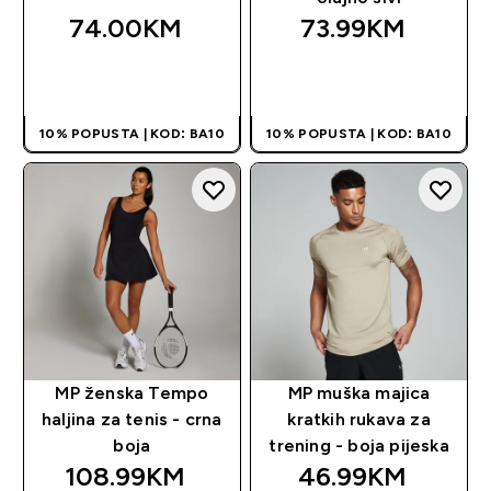
74.00KM‎
73.99KM‎
BRZA KUPOVINA
BRZA KUPOVINA
10% POPUSTA | KOD: BA10
10% POPUSTA | KOD: BA10
MP ženska Tempo
MP muška majica
haljina za tenis - crna
kratkih rukava za
boja
trening - boja pijeska
108.99KM‎
46.99KM‎