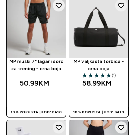
MP muški 7" lagani šorc
MP valjkasta torbica -
za trening - crna boja
crna boja
(1)
5 out of 5 stars
50.99KM‎
58.99KM‎
BRZA KUPOVINA
BRZA KUPOVINA
10% POPUSTA | KOD: BA10
10% POPUSTA | KOD: BA10