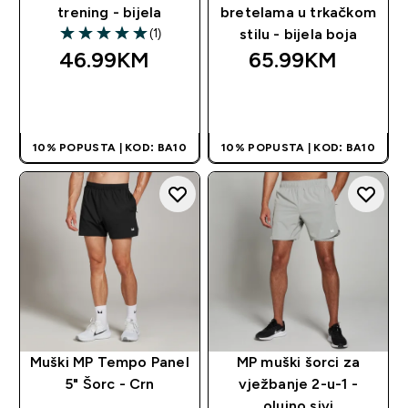
trening - bijela
bretelama u trkačkom
(1)
stilu - bijela boja
5 out of 5 stars
46.99KM‎
65.99KM‎
BRZA KUPOVINA
BRZA KUPOVINA
10% POPUSTA | KOD: BA10
10% POPUSTA | KOD: BA10
Muški MP Tempo Panel
MP muški šorci za
5" Šorc - Crn
vježbanje 2-u-1 -
olujno sivi