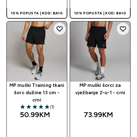
10% POPUSTA | KOD: BA10
10% POPUSTA | KOD: BA10
MP muški Training tkani
MP muški šorci za
šorc dužine 13 cm -
vježbanje 2-u-1 - crni
crni
(1)
5 out of 5 stars
50.99KM‎
73.99KM‎
BRZA KUPOVINA
BRZA KUPOVINA