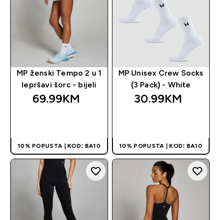
MP ženski Tempo 2 u 1
MP Unisex Crew Socks
lepršavi šorc - bijeli
(3 Pack) - White
69.99KM‎
30.99KM‎
BRZA KUPOVINA
BRZA KUPOVINA
10% POPUSTA | KOD: BA10
10% POPUSTA | KOD: BA10