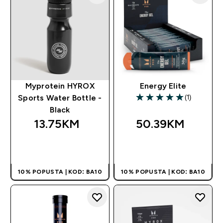
Myprotein HYROX
Energy Elite
(1)
Sports Water Bottle -
5 out of 5 stars
Black
13.75KM‎
50.39KM‎
BRZA KUPOVINA
BRZA KUPOVINA
10% POPUSTA | KOD: BA10
10% POPUSTA | KOD: BA10