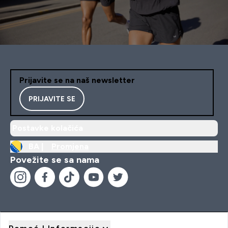
Prijavite se na naš newsletter
PRIJAVITE SE
Postavke kolačića
BA |
Promjena
Povežite se sa nama