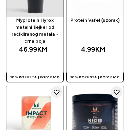
Myprotein Hyrox
Protein Vafel (uzorak)
metalni šejker od
recikliranog metala -
crna boja
46.99KM‎
4.99KM‎
BRZA KUPOVINA
BRZA KUPOVINA
10% POPUSTA | KOD: BA10
10% POPUSTA | KOD: BA10