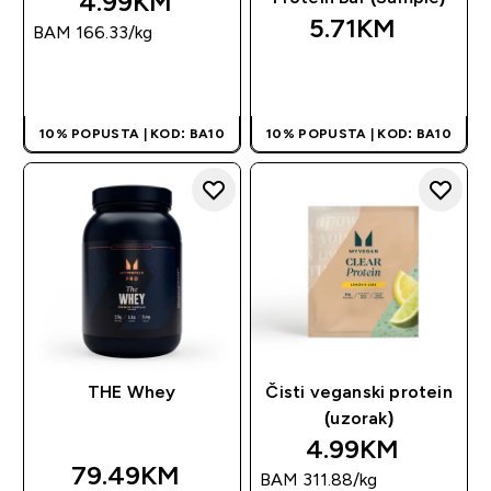
4.99KM‎
5.71KM‎
BAM 166.33‎/kg
BRZA KUPOVINA
BRZA KUPOVINA
10% POPUSTA | KOD: BA10
10% POPUSTA | KOD: BA10
THE Whey
Čisti veganski protein
(uzorak)
4.99KM‎
79.49KM‎
BAM 311.88‎/kg