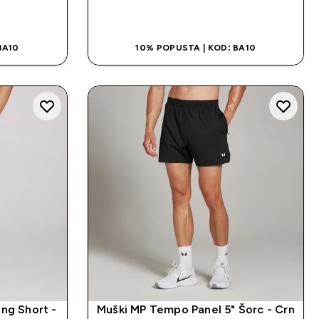
NA
BRZA KUPOVINA
BA10
10% POPUSTA | KOD: BA10
ng Short -
Muški MP Tempo Panel 5" Šorc - Crn