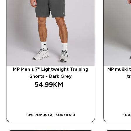
MP Men's 7" Lightweight Training
MP muški t
Shorts - Dark Grey
t
54.99KM‎
BRZA KUPOVINA
10% POPUSTA | KOD: BA10
10%