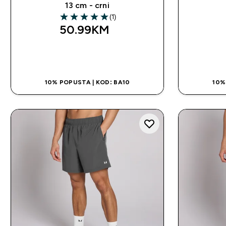
13 cm - crni
(1)
5 out of 5 stars
50.99KM‎
BRZA KUPOVINA
10% POPUSTA | KOD: BA10
10%