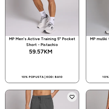
MP Men's Active Training 5" Pocket
MP muški t
Short - Pistachio
59.57KM‎
BRZA KUPOVINA
10% POPUSTA | KOD: BA10
10%