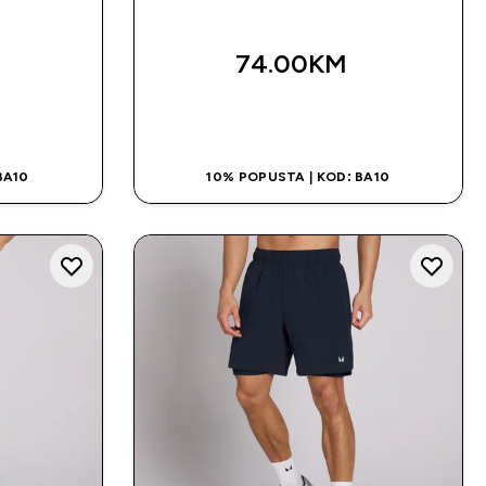
74.00KM‎
NA
BRZA KUPOVINA
BA10
10% POPUSTA | KOD: BA10