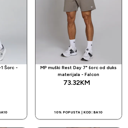
-1 Šorc -
MP muški Rest Day 7" šorc od duks
materijala - Falcon
73.32KM‎
NA
BRZA KUPOVINA
BA10
10% POPUSTA | KOD: BA10