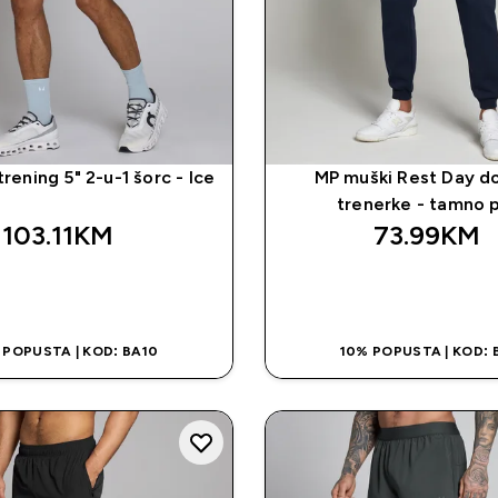
rening 5" 2-u-1 šorc - Ice
MP muški Rest Day do
trenerke - tamno p
103.11KM‎
73.99KM‎
BRZA KUPOVINA
BRZA KUPOVI
 POPUSTA | KOD: BA10
10% POPUSTA | KOD: 