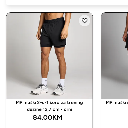
MP muški 2-u-1 šorc za trening
MP muški š
dužine 12,7 cm - crni
84.00KM‎