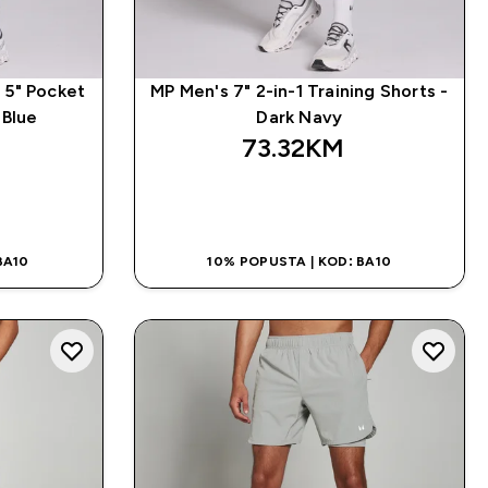
 5" Pocket
MP Men's 7" 2-in-1 Training Shorts -
 Blue
Dark Navy
73.32KM‎
NA
BRZA KUPOVINA
BA10
10% POPUSTA | KOD: BA10