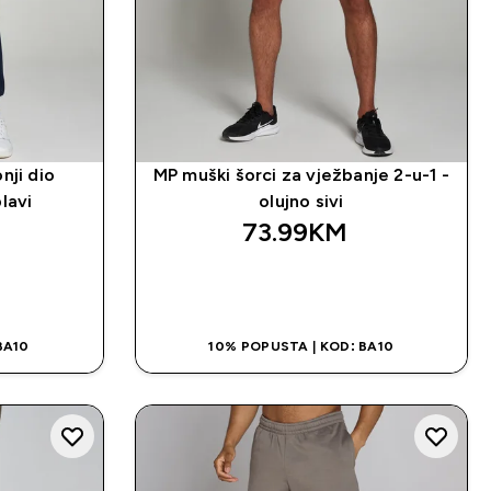
nji dio
MP muški šorci za vježbanje 2-u-1 -
lavi
olujno sivi
73.99KM‎
NA
BRZA KUPOVINA
BA10
10% POPUSTA | KOD: BA10