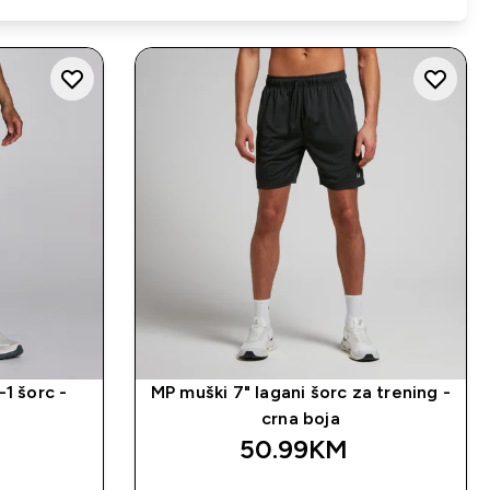
1 šorc -
MP muški 7" lagani šorc za trening -
crna boja
50.99KM‎