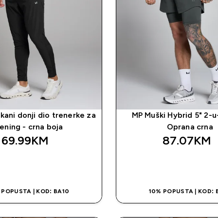
kani donji dio trenerke za
MP Muški Hybrid 5" 2-u
rening - crna boja
Oprana crna
69.99KM‎
87.07KM‎
BRZA KUPOVINA
BRZA KUPOVI
 POPUSTA | KOD: BA10
10% POPUSTA | KOD: 