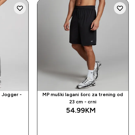
 Jogger -
MP muški lagani šorc za trening od
23 cm - crni
54.99KM‎
NA
BRZA KUPOVINA