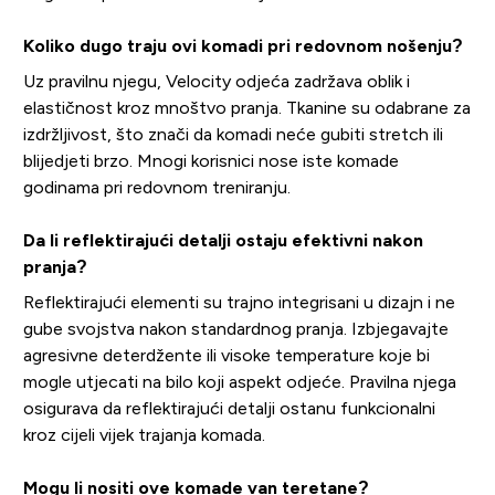
Koliko dugo traju ovi komadi pri redovnom nošenju?
Uz pravilnu njegu, Velocity odjeća zadržava oblik i
elastičnost kroz mnoštvo pranja. Tkanine su odabrane za
izdržljivost, što znači da komadi neće gubiti stretch ili
blijedjeti brzo. Mnogi korisnici nose iste komade
godinama pri redovnom treniranju.
Da li reflektirajući detalji ostaju efektivni nakon
pranja?
Reflektirajući elementi su trajno integrisani u dizajn i ne
gube svojstva nakon standardnog pranja. Izbjegavajte
agresivne deterdžente ili visoke temperature koje bi
mogle utjecati na bilo koji aspekt odjeće. Pravilna njega
osigurava da reflektirajući detalji ostanu funkcionalni
kroz cijeli vijek trajanja komada.
Mogu li nositi ove komade van teretane?