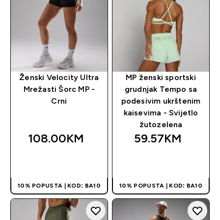
Ženski Velocity Ultra
MP ženski sportski
Mrežasti Šorc MP -
grudnjak Tempo sa
Crni
podesivim ukrštenim
kaisevima - Svijetlo
žutozelena
108.00KM‎
59.57KM‎
BRZA KUPOVINA
BRZA KUPOVINA
10% POPUSTA | KOD: BA10
10% POPUSTA | KOD: BA10