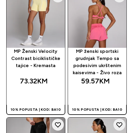
MP Ženski Velocity
MP ženski sportski
Contrast biciklističke
grudnjak Tempo sa
tajice - Kremasta
podesivim ukrštenim
kaisevima - Živo roza
73.32KM‎
59.57KM‎
BRZA KUPOVINA
BRZA KUPOVINA
10% POPUSTA | KOD: BA10
10% POPUSTA | KOD: BA10