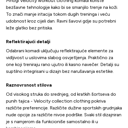
Mnogi Velocity workout clothing komadi koriste
bezšavne tehnologije kako bi se smanjilo trenje na koži.
To znači manje iritacija tokom dugih treninga i veću
udobnost kroz cijeli dan. Ravni šavovi gdje su potrebni
leže glatko bez pritiska.
Reflektirajući detalji
Odabrani komadi uključuju reflektirajuće elemente za
vidljivost u uslovima slabog osvjetljenja. Praktično za
one koji treniraju rano ujutro ili kasno navečer. Detalji su
suptilno integrisani u dizajn bez narušavanja estetike.
Raznovrsnost stilova
Od visokog struka do srednjeg, od kratkih šortseva do
punih tajica - Velocity collection clothing pokriva
različite preferencije. Različite dužine sportskih grudnjaka
nude opcije za različite nivoe podrške. Svaki stil dizajniran
je s namjerom da funkcioniše samostalno ili u