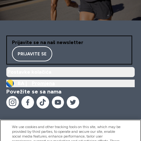
Prijavite se na naš newsletter
PRIJAVITE SE
Postavke kolačića
BA |
Promjena
Povežite se sa nama
We use cookies and other tracking tools on this site, which may be
provided by third parties, to operate and secure our site, enable
Pomoć I Informacije
social media features, enhance performance, tailor user