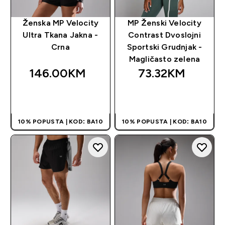
Ženska MP Velocity
MP Ženski Velocity
Ultra Tkana Jakna -
Contrast Dvoslojni
Crna
Sportski Grudnjak -
Magličasto zelena
146.00KM‎
73.32KM‎
BRZA KUPOVINA
BRZA KUPOVINA
10% POPUSTA | KOD: BA10
10% POPUSTA | KOD: BA10