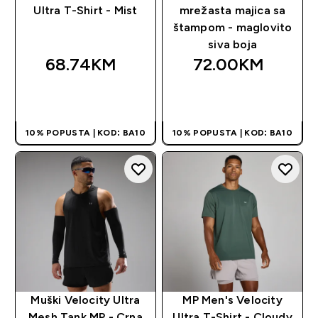
Ultra T-Shirt - Mist
mrežasta majica sa
štampom - maglovito
siva boja
68.74KM‎
72.00KM‎
BRZA KUPOVINA
BRZA KUPOVINA
10% POPUSTA | KOD: BA10
10% POPUSTA | KOD: BA10
Muški Velocity Ultra
MP Men's Velocity
Mesh Tank MP - Crna
Ultra T-Shirt - Cloudy