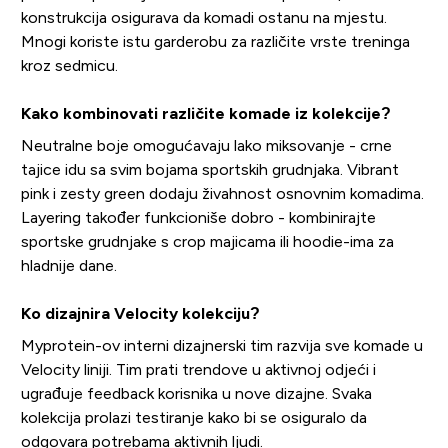
konstrukcija osigurava da komadi ostanu na mjestu.
Mnogi koriste istu garderobu za različite vrste treninga
kroz sedmicu.
Kako kombinovati različite komade iz kolekcije?
Neutralne boje omogućavaju lako miksovanje - crne
tajice idu sa svim bojama sportskih grudnjaka. Vibrant
pink i zesty green dodaju živahnost osnovnim komadima.
Layering također funkcioniše dobro - kombinirajte
sportske grudnjake s crop majicama ili hoodie-ima za
hladnije dane.
Ko dizajnira Velocity kolekciju?
Myprotein-ov interni dizajnerski tim razvija sve komade u
Velocity liniji. Tim prati trendove u aktivnoj odjeći i
ugrađuje feedback korisnika u nove dizajne. Svaka
kolekcija prolazi testiranje kako bi se osiguralo da
odgovara potrebama aktivnih ljudi.