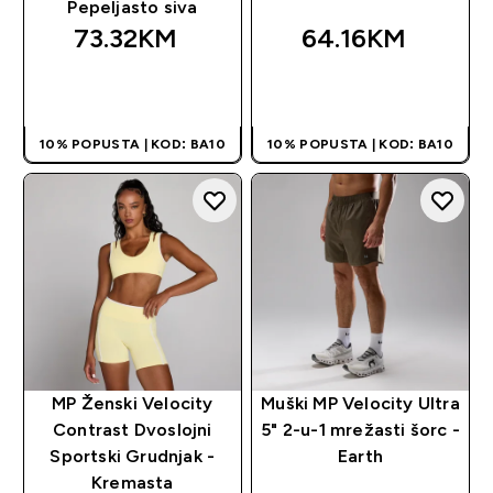
Pepeljasto siva
73.32KM‎
64.16KM‎
BRZA KUPOVINA
BRZA KUPOVINA
10% POPUSTA | KOD: BA10
10% POPUSTA | KOD: BA10
MP Ženski Velocity
Muški MP Velocity Ultra
Contrast Dvoslojni
5" 2-u-1 mrežasti šorc -
Sportski Grudnjak -
Earth
Kremasta