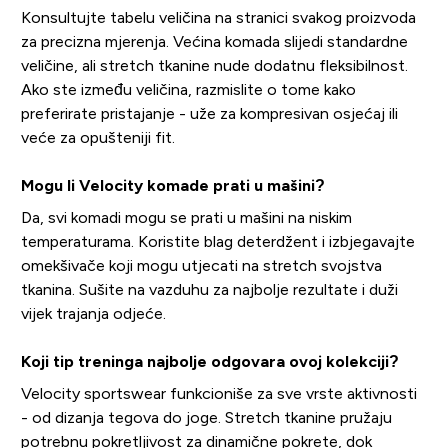
Konsultujte tabelu veličina na stranici svakog proizvoda
za precizna mjerenja. Većina komada slijedi standardne
veličine, ali stretch tkanine nude dodatnu fleksibilnost.
Ako ste između veličina, razmislite o tome kako
preferirate pristajanje - uže za kompresivan osjećaj ili
veće za opušteniji fit.
Mogu li Velocity komade prati u mašini?
Da, svi komadi mogu se prati u mašini na niskim
temperaturama. Koristite blag deterdžent i izbjegavajte
omekšivače koji mogu utjecati na stretch svojstva
tkanina. Sušite na vazduhu za najbolje rezultate i duži
vijek trajanja odjeće.
Koji tip treninga najbolje odgovara ovoj kolekciji?
Velocity sportswear funkcioniše za sve vrste aktivnosti
- od dizanja tegova do joge. Stretch tkanine pružaju
potrebnu pokretljivost za dinamične pokrete, dok